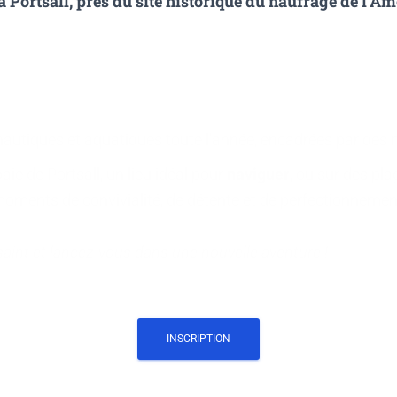
 à Portsall, prés du site historique du naufrage de l’A
autiques et aquatiques toute l’année, encadrées par des m
aie de Portsall, un lieu idéal pour
naviguer
, ou sur des pl
oments de convivialité, de détente et de perfectionnemen
saint et lancez-vous dans une nouvelle aventure !
INSCRIPTION