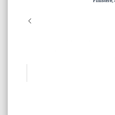
Finistère,
Nous proposons des activités n
Venez pratiquer en toute sécurité dans la b
m
Rejoignez le Centre Nautique Portsall-Ker