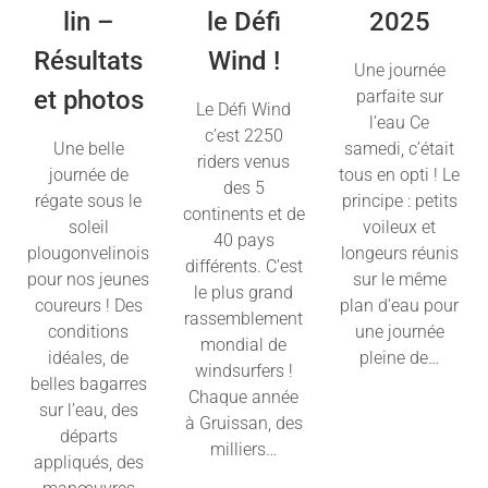
lin –
le Défi
2025
Résultats
Wind !
Une journée
et photos
parfaite sur
Le Défi Wind
l’eau Ce
c’est 2250
Une belle
samedi, c’était
riders venus
journée de
tous en opti ! Le
des 5
régate sous le
principe : petits
continents et de
soleil
voileux et
40 pays
plougonvelinois
longeurs réunis
différents. C’est
pour nos jeunes
sur le même
le plus grand
coureurs ! Des
plan d’eau pour
rassemblement
conditions
une journée
mondial de
idéales, de
pleine de…
windsurfers !
belles bagarres
Chaque année
Lire la suite
sur l’eau, des
à Gruissan, des
départs
milliers…
appliqués, des