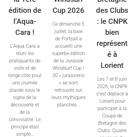
édition de
Cup 2026
des Clubs
l’Aqua-
: le CNPK
Ce dimanche 5
Cara !
bien
juillet, la baie
de Portsall a
représent
L’Aqua Cara a
accueilli une
é à
réuni les
superbe édition
pratiquants de
de la Jurassik
Lorient
voile et de
Windsurf Cup !
longe côte pour
30 « jurassiens
Les 7 et 8 juin
une journée
» se sont
2026, le CNPK
placée sous le
retrouvés sur
s’est déplacé à
signe de la
leurs mythiques
Lorient pour
découverte et
planches…
participer à la
de la
Coupe de
Lire la suite
convivialité. Le
Bretagne des
principe était
Clubs. Quatre
simple…