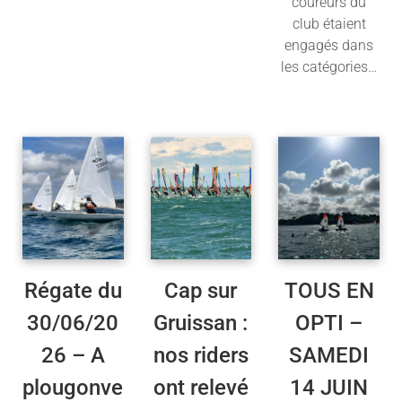
coureurs du
club étaient
Lire la suite
engagés dans
les catégories…
Lire la suite
Régate du
Cap sur
TOUS EN
30/06/20
Gruissan :
OPTI –
26 – A
nos riders
SAMEDI
plougonve
ont relevé
14 JUIN