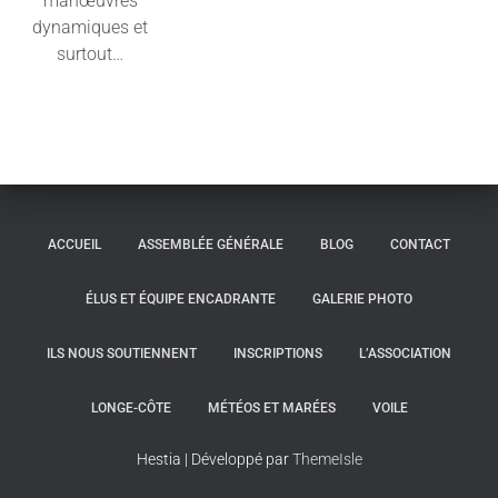
manœuvres
Lire la suite
dynamiques et
surtout…
Lire la suite
ACCUEIL
ASSEMBLÉE GÉNÉRALE
BLOG
CONTACT
ÉLUS ET ÉQUIPE ENCADRANTE
GALERIE PHOTO
ILS NOUS SOUTIENNENT
INSCRIPTIONS
L’ASSOCIATION
LONGE-CÔTE
MÉTÉOS ET MARÉES
VOILE
Hestia | Développé par
ThemeIsle