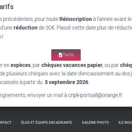
arifs
 précédentes, pour toute
Réinscription
à l’année avant le
 d’une
réduction
de 30€. Passé cette date plus de réducti
i.
Tarifs
er en
espèces
, par
chèques vacances papier
, ou par
chèq
 de plusieurs chèques avec la date d’encaissement au dos)
caissés à partir du
5
septembre 2026
.
eignements, envoyer un mail à
cnpk-portsall@orange.fr
NTACT
ÉLUS ET ÉQUIPE ENCADRANTE
GALERIE PHOTO
ILS NO