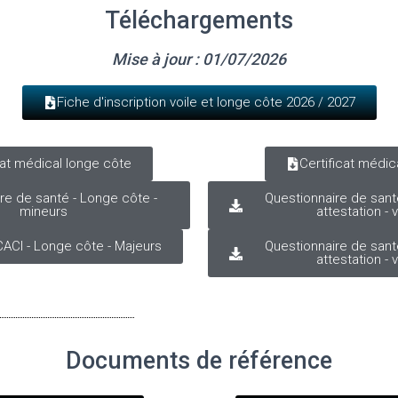
Téléchargements
Mise à jour : 01/07/2026
Fiche d'inscription voile et longe côte 2026 / 2027
cat médical longe côte
Certificat médica
re de santé - Longe côte -
Questionnaire de sant
mineurs
attestation - v
CACI - Longe côte - Majeurs
Questionnaire de sant
attestation - v
Documents de référence