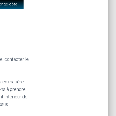
longe-côte
e, contacter le
s en matière
tons à prendre
t Intérieur de
ssus.