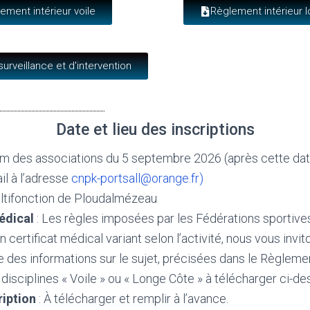
ement intérieur voile
Règlement intérieur 
surveillance et d'intervention
Date et lieu des inscriptions
um des associations du 5 septembre 2026 (
après cette dat
l à l’adresse
cnpk-portsall@orange.fr)
ultifonction de Ploudalmézeau
édical
: Les règles imposées par les Fédérations sportive
un certificat médical variant selon l’activité, nous vous invi
 des informations sur le sujet, précisées dans le Règlemen
isciplines « Voile » ou « Longe Côte » à télécharger ci-de
ription
: À télécharger et remplir à l’avance.