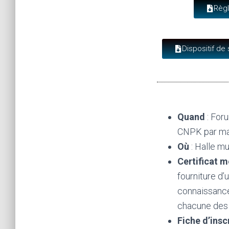
Règl
Dispositif de 
Quand
: For
CNPK par mai
Où
: Halle m
Certificat m
fourniture d’
connaissance
chacune des d
Fiche d’insc