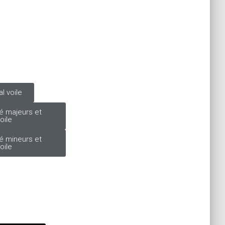
l voile
é majeurs et
oile
é mineurs et
oile