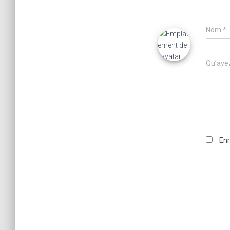
Nom
*
Qu’avez
Enr