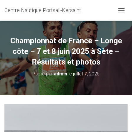
Centre Nautique Portsall-Kersaint
DÉPLI
Championnat de France – Longe
côte – 7 et 8 juin 2025 à Sète –
Résultats et photos
Publié par
admin
le
juillet 7, 2025