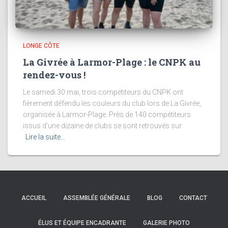
LONGE CÔTE
La Givrée à Larmor-Plage : le CNPK au
rendez-vous !
Le samedi 30 mai, trois compétiteurs du CNPK ont
fièrement défendu les couleurs du club lors de La Givrée,
organisée à Larmor-Plage. Près de 140 compétiteurs
issus d’une dizaine de clubs se sont retrouvés sur
Lire la suite…
ACCUEIL
ASSEMBLÉE GÉNÉRALE
BLOG
CONTACT
ÉLUS ET ÉQUIPE ENCADRANTE
GALERIE PHOTO